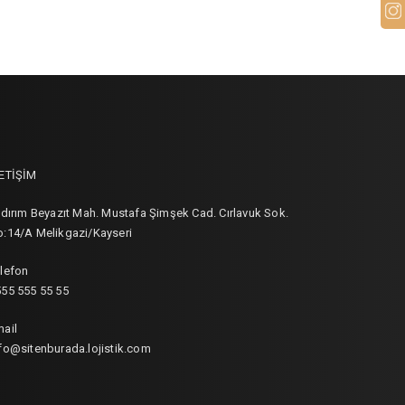
LETİŞİM
ldırım Beyazıt Mah. Mustafa Şimşek Cad. Cırlavuk Sok.
:14/A Melikgazi/Kayseri
lefon
55 555 55 55
ail
fo@sitenburada.lojistik.com