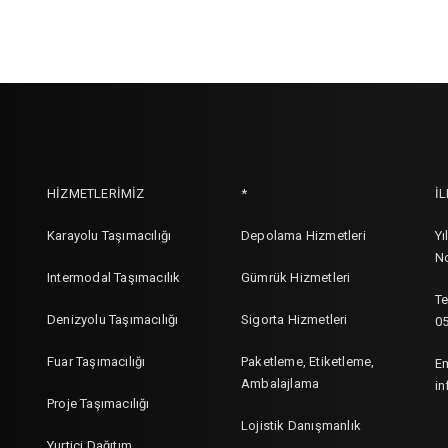
HİZMETLERİMİZ
*
İ
Karayolu Taşımacılığı
Depolama Hizmetleri
Yı
No
Intermodal Taşımacılık
Gümrük Hizmetleri
Te
Denizyolu Taşımacılığı
Sigorta Hizmetleri
05
Fuar Taşımacılığı
Paketleme, Etiketleme,
Em
Ambalajlama
in
Proje Taşımacılığı
Lojistik Danışmanlık
Yurtiçi Dağıtım