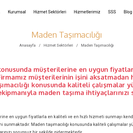
a
Kurumsal
Hizmet Sektörleri
Hizmetlerimiz
SSS
Blog
Maden Taşımacılığı
Anasayfa
Hizmet Sektörleri
Maden Taşımacılığı
nusunda müşterilerine en uygun fiyatlarla
irmamız müşterilerinin işini aksatmadan h
macılığı konusunda kaliteli çalışmalar yü
 ekipmanıyla maden taşıma ihtiyaçlarınızı 
e en uygun fiyatlarla en kaliteli ve en hızlı hizmeti sunmayı kendi
i sunmaktadır. Maden taşımacılığı konusunda kaliteli çalışmalar yür
rınızı sorunsuz bir şekilde gidermektedir.